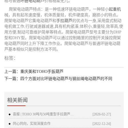
格与普通
环链电动葫芦
价格相差无几。
爬架电动葫芦特点：是一种低速环链电动葫芦，一种轻小
起重机
械，具有起吊速度慢，机体质量轻，机件硬度高，磨损小的特点。
爬架电动葫芦它集电动葫芦和
手拉葫芦
的优点与一身,采用盘式制动
电机做工作,行驶减速器减速,具有机构紧凑,体积小,重量轻,效率高,使
用方便,制动可靠维护简单等特点。爬架电动葫芦型号主要分为DHP
型和DHY型。爬架电动葫芦可以通过控制箱里的控制开关操控爬架
电动葫芦同时上升下降工作作业。爬架电动葫芦与普通环链电动葫
芦基本相似只是控制方法不同。
标签：
上一篇：重庆美和TOHO手扳葫芦
下一篇：四个方面对比环链电动葫芦与钢丝绳电动葫芦的不同
相关新闻
喜报 | TOHO 30吨与50吨重型手拉葫芦重磅通过TÜV ...
[2026-02-27]
同心同向，实现深度合作
[2022-12-24]