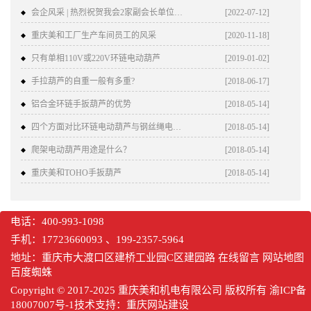
会企风采 | 热烈祝贺我会2家副会长单位获评2022年重庆市 ...
[2022-07-12]
重庆美和工厂生产车间员工的风采
[2020-11-18]
只有单相110V或220V环链电动葫芦
[2019-01-02]
手拉葫芦的自重一般有多重?
[2018-06-17]
铝合金环链手扳葫芦的优势
[2018-05-14]
四个方面对比环链电动葫芦与钢丝绳电动葫芦的不同
[2018-05-14]
爬架电动葫芦用途是什么？
[2018-05-14]
重庆美和TOHO手扳葫芦
[2018-05-14]
电话：400-993-1098
手机：17723660093 、199-2357-5964
地址：重庆市大渡口区建桥工业园C区建园路
在线留言
网站地图
百度蜘蛛
Copyright © 2017-2025 重庆美和机电有限公司 版权所有
渝ICP备
18007007号-1
技术支持：
重庆网站建设