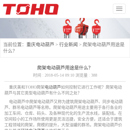
切
换
导
航
当前位置：
重庆电动葫芦
>
行业新闻
>
爬架电动葫芦用途是
什么？
爬架电动葫芦用途是什么？
时间 : 2018-05-14 09:10 浏览量 : 388
重庆美和TOHO爬架
电动葫芦
如何控制它进行工作呢？爬架电动
葫芦与其它类型电动葫芦有什么不同之处？
电动葫芦中爬架电动葫芦又称为建筑爬架电动葫芦、同步电动葫
芦、群吊电动葫芦等名称。爬架电动葫芦用途主要用于各行各业的
加工车间、仓库、码头、及各种现代化的生产流水线，装配线。在
空间较小的工作场所使用更是灵活迅捷，安全方便，还适合于建筑
工程领域的爬架，爬模的提升，大型油罐的群吊。爬架电动葫芦价